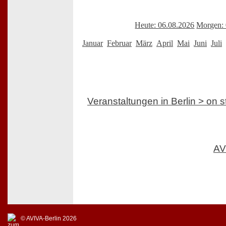
Heute: 06.08.2026
Morgen: 
Januar
Februar
März
April
Mai
Juni
Juli
Veranstaltungen in Berlin > on 
AV
© AVIVA-Berlin 2026