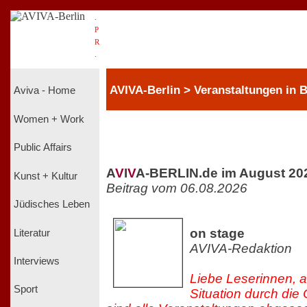
.
P
R
.
AVIVA-Berlin > Veranstaltungen in B
Aviva - Home
Women + Work
Public Affairs
A
V
I
V
A-BERLIN.de im August 20
Kunst + Kultur
Beitrag vom 06.08.2026
Jüdisches Leben
on stage
Literatur
AVIVA-Redaktion
Interviews
Liebe Leserinnen, a
Sport
Situation durch di