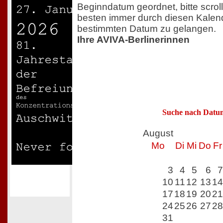
Beginndatum geordnet, bitte scrol
besten immer durch diesen Kalen
bestimmten Datum zu gelangen.
Ihre AVIVA-Berlinerinnen
Suche nach Datu
August
Mo
Di
Mi
Do
Fr
3
4
5
6
7
10
11
12
13
14
17
18
19
20
21
24
25
26
27
28
31