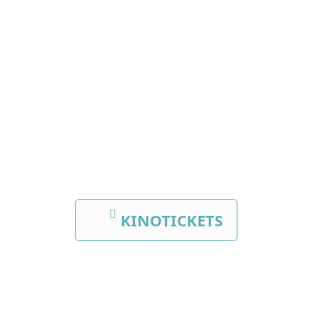
FEBRUAR
ZUM
WELTTAG
DER
SOZIALEN
GERECHTIGKEI
KINOTICKETS