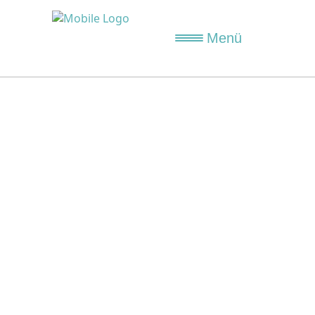
Menü
Made in EU
Spielfilm von Stephan
Komandarev
KINOSTART:
19.