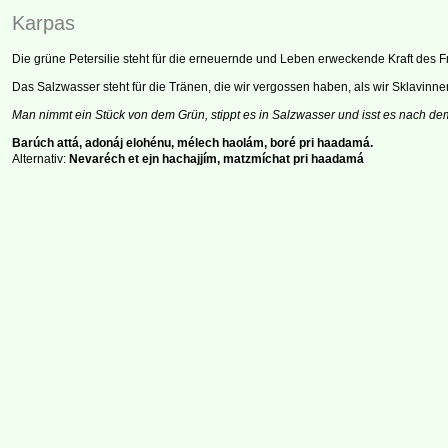
Karpas
Die grüne Petersilie steht für die erneuernde und Leben erweckende Kraft des F
Das Salzwasser steht für die Tränen, die wir vergossen haben, als wir Sklavi
Man nimmt ein Stück von dem Grün, stippt es in Salzwasser und isst es nach d
Barúch attá, adonáj elohénu, mélech haolám, boré pri haadamá.
Alternativ:
Nevaréch et ejn hachajjím, matzmíchat pri haadamá