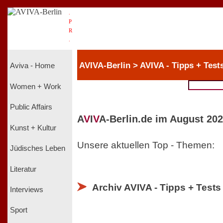
.
P
R
.
AVIVA-Berlin > AVIVA - Tipps + Test
Aviva - Home
Women + Work
Public Affairs
A
V
I
V
A-Berlin.de im August 202
Kunst + Kultur
Unsere aktuellen Top - Themen:
Jüdisches Leben
Literatur
Archiv AVIVA - Tipps + Test
Interviews
Sport