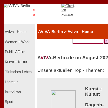
.
P
R
.
AVIVA-Berlin > Aviva - Home
Aviva - Home
Women + Work
Public Affairs
A
V
I
V
A-Berlin.de im August 202
Kunst + Kultur
Unsere aktuellen Top - Themen:
Jüdisches Leben
Literatur
Kunst +
Interviews
Kultur
:
Sport
Dagesh-