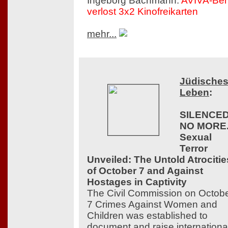
Ingeborg Bachmann.
AVIVA-Berl
verlost 3x2 Kinofreikarten
mehr...
Jüdische
Leben
:
SILENCE
NO MORE
Sexual
Terror
Unveiled: The Untold Atrocitie
of October 7 and Against
Hostages in Captivity
The Civil Commission on Octob
7 Crimes Against Women and
Children was established to
document and raise internationa