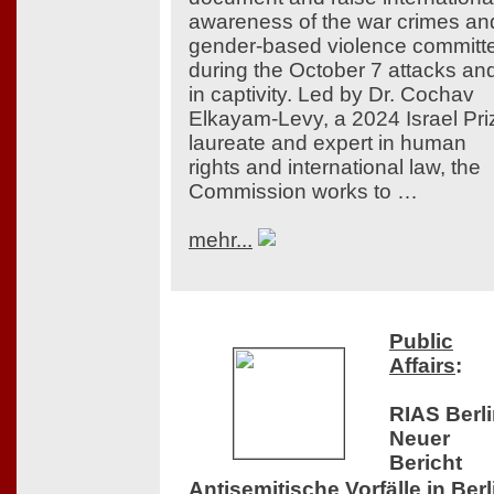
awareness of the war crimes an
gender-based violence committ
during the October 7 attacks an
in captivity. Led by Dr. Cochav
Elkayam-Levy, a 2024 Israel Pri
laureate and expert in human
rights and international law, the
Commission works to …
mehr...
Public
Affairs
:
RIAS Berli
Neuer
Bericht
Antisemitische Vorfälle in Berl