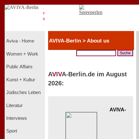
.
P
R
.
AVIVA-Berlin > About us
Aviva - Home
Women + Work
Public Affairs
A
V
I
V
A-Berlin.de im August
Kunst + Kultur
2026:
Jüdisches Leben
Literatur
AVIVA-
Interviews
Sport