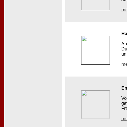
me
Ha
An
Du
un
me
En
Vo
ge
Fr
me