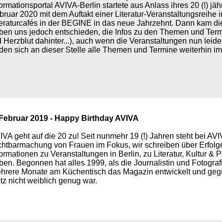
formationsportal AVIVA-Berlin startete aus Anlass ihres 20 (!) j
bruar 2020 mit dem Auftakt einer Literatur-Veranstaltungsreih
teraturcafés in der BEGINE in das neue Jahrzehnt. Dann kam d
ben uns jedoch entschieden, die Infos zu den Themen und Term
 Herzblut dahinter...), auch wenn die Veranstaltungen nun leide
den sich an dieser Stelle alle Themen und Termine weiterhin im
 Februar 2019 - Happy Birthday AVIVA
IVA geht auf die 20 zu! Seit nunmehr 19 (!) Jahren steht bei AVI
chtbarmachung von Frauen im Fokus, wir schreiben über Erfolg
formationen zu Veranstaltungen in Berlin, zu Literatur, Kultur & 
ben. Begonnen hat alles 1999, als die Journalistin und Fotograf
hrere Monate am Küchentisch das Magazin entwickelt und gegrün
tz nicht weiblich genug war.