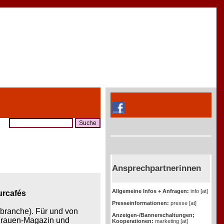
Ansprechpartnerinnen
Allgemeine Infos + Anfragen:
info [at]
urcafés
Presseinformationen:
presse [at]
r(branche). Für und von
Anzeigen-/Bannerschaltungen;
 Frauen-Magazin und
Kooperationen:
marketing [at]