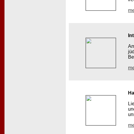
me
In
Am
jü
Be
me
Ha
Li
un
un
me