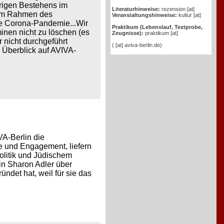
ährigen Bestehens im
Literaturhinweise:
rezension [at]
e im Rahmen des
Veranstaltungshinweise:
kultur [at]
ie Corona-Pandemie...Wir
Praktikum (Lebenslauf, Textprobe,
inen nicht zu löschen (es
Zeugnisse):
praktikum [at]
r nicht durchgeführt
( [at] aviva-berlin.de)
 Überblick auf AVIVA-
VA-Berlin die
e und Engagement, liefern
Politik und Jüdischem
in Sharon Adler über
det hat, weil für sie das