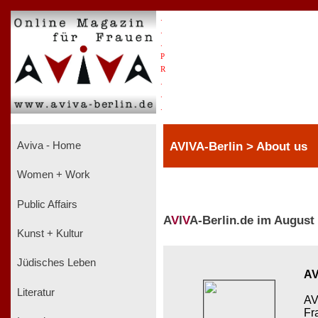
.
.
.
P
R
.
.
.
AVIVA-Berlin > About us
Aviva - Home
Women + Work
Public Affairs
A
V
I
V
A-Berlin.de im August
Kunst + Kultur
Jüdisches Leben
AV
Literatur
AV
Fr