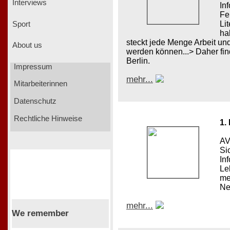
Interviews
In
Fe
Li
Sport
ha
steckt jede Menge Arbeit und
About us
werden können...> Daher fin
Berlin.
Impressum
mehr...
Mitarbeiterinnen
Datenschutz
Rechtliche Hinweise
1.
AV
Si
In
Le
me
Ne
mehr...
We remember