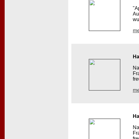
"A
Au
wur
me
Ha
Na
Fr
fr
me
Ha
Na
Fr
fr