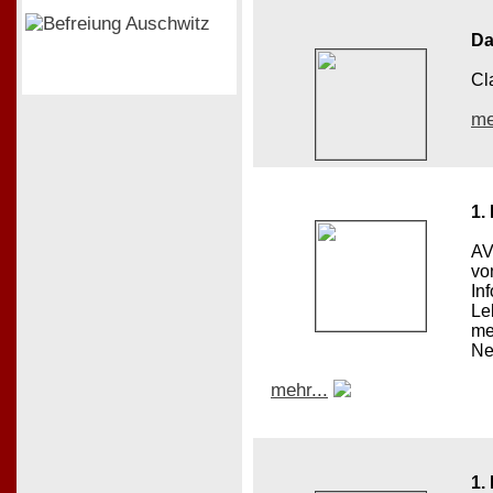
Da
Cl
me
1.
AV
vo
In
Le
me
Ne
mehr...
1.