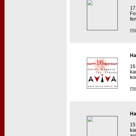
17
Fo
fe
me
Ha
16
ka
ko
me
Ha
15
ka
au