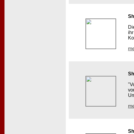
Sh
Di
ih
Kol
me
Sh
"V
vo
Un
me
Sh