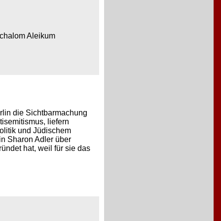
 Schalom Aleikum
erlin die Sichtbarmachung
isemitismus, liefern
Politik und Jüdischem
in Sharon Adler über
det hat, weil für sie das