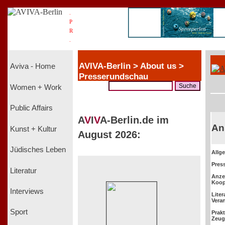
.
P
R
.
AVIVA-Berlin > About us >
Aviva - Home
Presserundschau
Women + Work
Public Affairs
A
V
I
V
A-Berlin.de im
An
Kunst + Kultur
August 2026:
Jüdisches Leben
Allg
Pres
Literatur
Anze
Koop
Interviews
Lite
Vera
Sport
Prak
Zeug