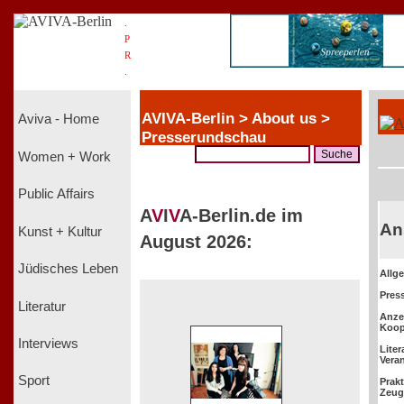
.
P
R
.
AVIVA-Berlin > About us >
Aviva - Home
Presserundschau
Women + Work
Public Affairs
A
V
I
V
A-Berlin.de im
An
Kunst + Kultur
August 2026:
Jüdisches Leben
Allg
Pres
Literatur
Anze
Koop
Interviews
Lite
Vera
Sport
Prak
Zeug