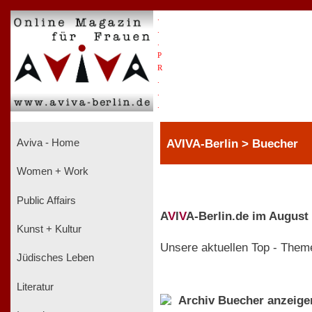
.
.
.
P
R
.
.
.
AVIVA-Berlin > Buecher
Aviva - Home
Women + Work
Public Affairs
A
V
I
V
A-Berlin.de im August
Kunst + Kultur
Unsere aktuellen Top - Them
Jüdisches Leben
Literatur
Archiv Buecher anzeige