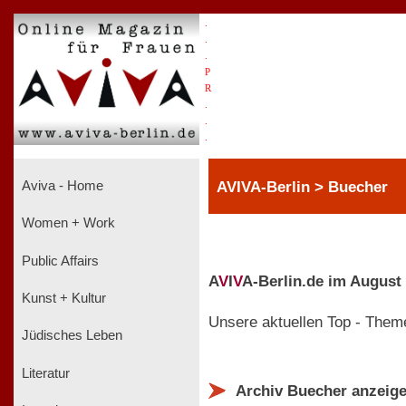
.
.
.
P
R
.
.
.
AVIVA-Berlin > Buecher
Aviva - Home
Women + Work
Public Affairs
A
V
I
V
A-Berlin.de im August
Kunst + Kultur
Unsere aktuellen Top - Them
Jüdisches Leben
Literatur
Archiv Buecher anzeig