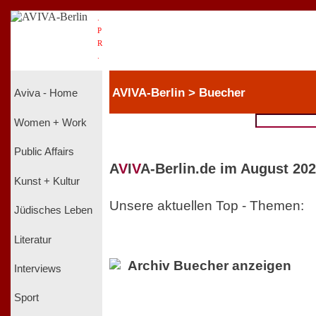
.
P
R
.
AVIVA-Berlin > Buecher
Aviva - Home
Women + Work
Public Affairs
A
V
I
V
A-Berlin.de im August 202
Kunst + Kultur
Unsere aktuellen Top - Themen:
Jüdisches Leben
Literatur
Archiv Buecher anzeigen
Interviews
Sport