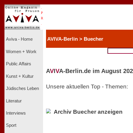
.
P
R
.
AVIVA-Berlin > Buecher
Aviva - Home
Women + Work
Public Affairs
A
V
I
V
A-Berlin.de im August 202
Kunst + Kultur
Unsere aktuellen Top - Themen:
Jüdisches Leben
Literatur
Archiv Buecher anzeigen
Interviews
Sport