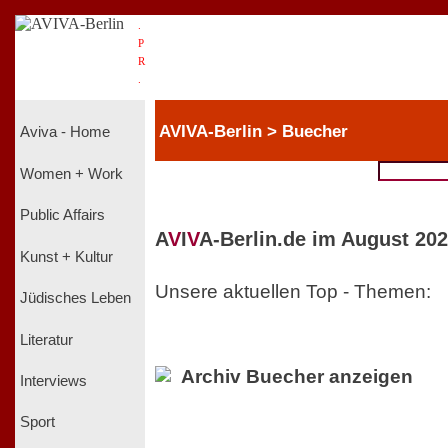
.
P
R
.
AVIVA-Berlin > Buecher
Aviva - Home
Women + Work
Public Affairs
A
V
I
V
A-Berlin.de im August 202
Kunst + Kultur
Unsere aktuellen Top - Themen:
Jüdisches Leben
Literatur
Archiv Buecher anzeigen
Interviews
Sport