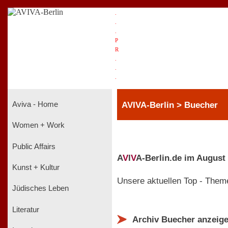
.
.
.
P
R
.
.
.
AVIVA-Berlin > Buecher
Aviva - Home
Women + Work
Public Affairs
A
V
I
V
A-Berlin.de im August
Kunst + Kultur
Unsere aktuellen Top - Them
Jüdisches Leben
Literatur
Archiv Buecher anzeig