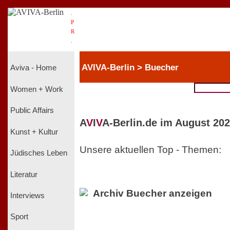
.
P
R
.
AVIVA-Berlin > Buecher
Aviva - Home
Women + Work
Public Affairs
A
V
I
V
A-Berlin.de im August 202
Kunst + Kultur
Unsere aktuellen Top - Themen:
Jüdisches Leben
Literatur
Archiv Buecher anzeigen
Interviews
Sport