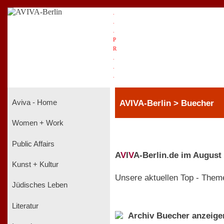
.
.
.
P
R
.
.
.
AVIVA-Berlin > Buecher
Aviva - Home
Women + Work
Public Affairs
A
V
I
V
A-Berlin.de im August
Kunst + Kultur
Unsere aktuellen Top - Them
Jüdisches Leben
Literatur
Archiv Buecher anzeige