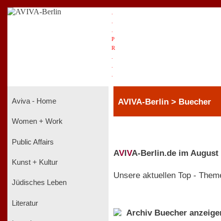
.
.
.
P
R
.
.
.
AVIVA-Berlin > Buecher
Aviva - Home
Women + Work
Public Affairs
A
V
I
V
A-Berlin.de im August
Kunst + Kultur
Unsere aktuellen Top - Them
Jüdisches Leben
Literatur
Archiv Buecher anzeige