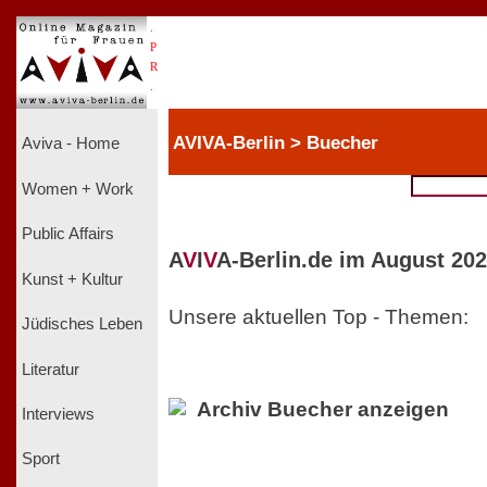
.
P
R
.
AVIVA-Berlin > Buecher
Aviva - Home
Women + Work
Public Affairs
A
V
I
V
A-Berlin.de im August 202
Kunst + Kultur
Unsere aktuellen Top - Themen:
Jüdisches Leben
Literatur
Archiv Buecher anzeigen
Interviews
Sport