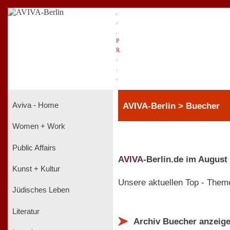
.
.
.
P
R
.
.
.
AVIVA-Berlin > Buecher
Aviva - Home
Women + Work
Public Affairs
A
V
I
V
A-Berlin.de im August
Kunst + Kultur
Unsere aktuellen Top - Them
Jüdisches Leben
Literatur
Archiv Buecher anzeig