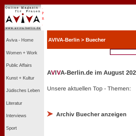
.
P
R
.
AVIVA-Berlin > Buecher
Aviva - Home
Women + Work
Public Affairs
A
V
I
V
A-Berlin.de im August 202
Kunst + Kultur
Unsere aktuellen Top - Themen:
Jüdisches Leben
Literatur
Archiv Buecher anzeigen
Interviews
Sport