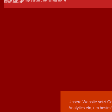
suche
sitemap
impressum
datenschutz
home
Unsere Website setzt C
Analytics ein, um bestmö