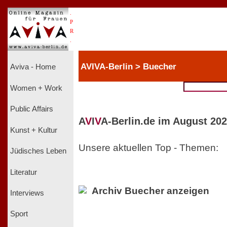
.
P
R
.
AVIVA-Berlin > Buecher
Aviva - Home
Women + Work
Public Affairs
A
V
I
V
A-Berlin.de im August 202
Kunst + Kultur
Unsere aktuellen Top - Themen:
Jüdisches Leben
Literatur
Archiv Buecher anzeigen
Interviews
Sport