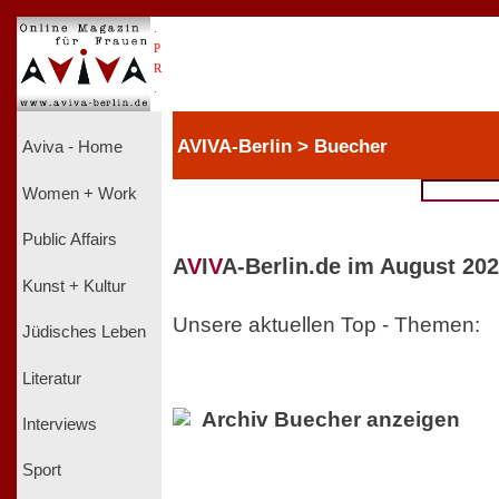
.
P
R
.
AVIVA-Berlin > Buecher
Aviva - Home
Women + Work
Public Affairs
A
V
I
V
A-Berlin.de im August 202
Kunst + Kultur
Unsere aktuellen Top - Themen:
Jüdisches Leben
Literatur
Archiv Buecher anzeigen
Interviews
Sport