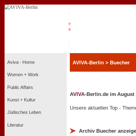
.
.
.
P
R
.
.
.
AVIVA-Berlin > Buecher
Aviva - Home
Women + Work
Public Affairs
A
V
I
V
A-Berlin.de im August
Kunst + Kultur
Unsere aktuellen Top - Them
Jüdisches Leben
Literatur
Archiv Buecher anzeig