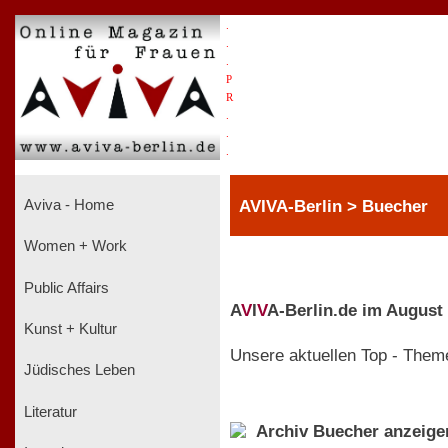
.
.
.
P
R
.
.
.
AVIVA-Berlin > Buecher
Aviva - Home
Women + Work
Public Affairs
A
V
I
V
A-Berlin.de im August
Kunst + Kultur
Unsere aktuellen Top - Them
Jüdisches Leben
Literatur
Archiv Buecher anzeige