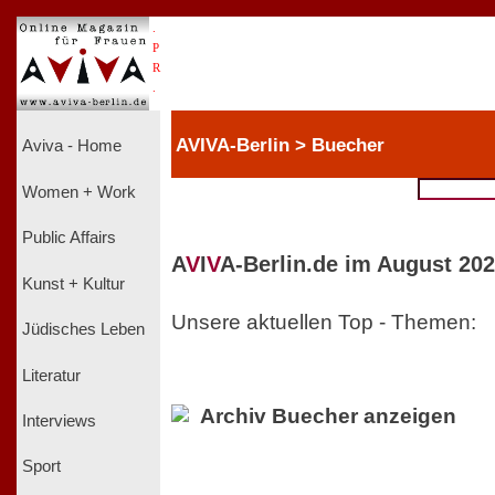
.
P
R
.
AVIVA-Berlin > Buecher
Aviva - Home
Women + Work
Public Affairs
A
V
I
V
A-Berlin.de im August 202
Kunst + Kultur
Unsere aktuellen Top - Themen:
Jüdisches Leben
Literatur
Archiv Buecher anzeigen
Interviews
Sport