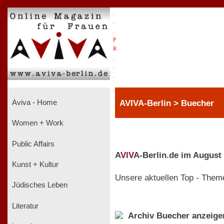
.
.
.
P
R
.
.
.
AVIVA-Berlin > Buecher
Aviva - Home
Women + Work
Public Affairs
A
V
I
V
A-Berlin.de im August
Kunst + Kultur
Unsere aktuellen Top - Them
Jüdisches Leben
Literatur
Archiv Buecher anzeige