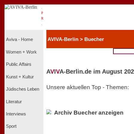
.
P
R
.
AVIVA-Berlin > Buecher
Aviva - Home
Women + Work
Public Affairs
A
V
I
V
A-Berlin.de im August 202
Kunst + Kultur
Unsere aktuellen Top - Themen:
Jüdisches Leben
Literatur
Archiv Buecher anzeigen
Interviews
Sport