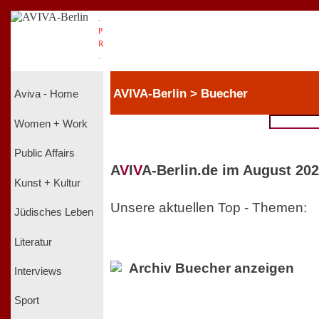
.
P
R
.
AVIVA-Berlin > Buecher
Aviva - Home
Women + Work
Public Affairs
A
V
I
V
A-Berlin.de im August 202
Kunst + Kultur
Unsere aktuellen Top - Themen:
Jüdisches Leben
Literatur
Archiv Buecher anzeigen
Interviews
Sport