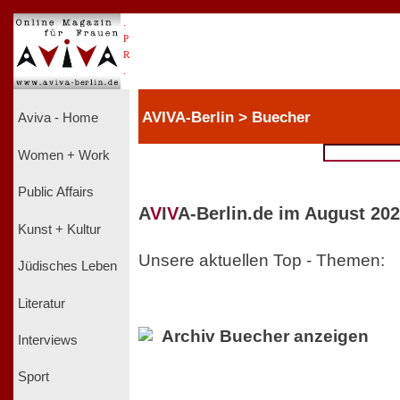
.
P
R
.
AVIVA-Berlin > Buecher
Aviva - Home
Women + Work
Public Affairs
A
V
I
V
A-Berlin.de im August 202
Kunst + Kultur
Unsere aktuellen Top - Themen:
Jüdisches Leben
Literatur
Archiv Buecher anzeigen
Interviews
Sport