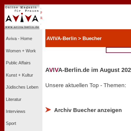
.
P
R
.
AVIVA-Berlin > Buecher
Aviva - Home
Women + Work
Public Affairs
A
V
I
V
A-Berlin.de im August 202
Kunst + Kultur
Unsere aktuellen Top - Themen:
Jüdisches Leben
Literatur
Archiv Buecher anzeigen
Interviews
Sport