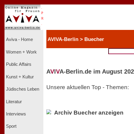
.
P
R
.
AVIVA-Berlin > Buecher
Aviva - Home
Women + Work
Public Affairs
A
V
I
V
A-Berlin.de im August 202
Kunst + Kultur
Unsere aktuellen Top - Themen:
Jüdisches Leben
Literatur
Archiv Buecher anzeigen
Interviews
Sport