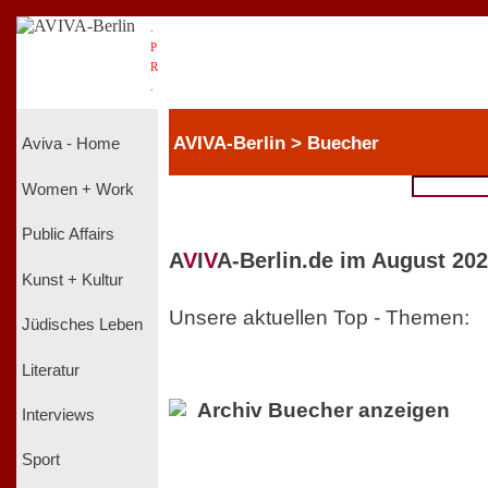
.
P
R
.
AVIVA-Berlin > Buecher
Aviva - Home
Women + Work
Public Affairs
A
V
I
V
A-Berlin.de im August 202
Kunst + Kultur
Unsere aktuellen Top - Themen:
Jüdisches Leben
Literatur
Archiv Buecher anzeigen
Interviews
Sport