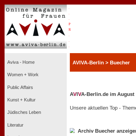
.
.
.
P
R
.
.
.
AVIVA-Berlin > Buecher
Aviva - Home
Women + Work
Public Affairs
A
V
I
V
A-Berlin.de im August
Kunst + Kultur
Unsere aktuellen Top - Them
Jüdisches Leben
Literatur
Archiv Buecher anzeige