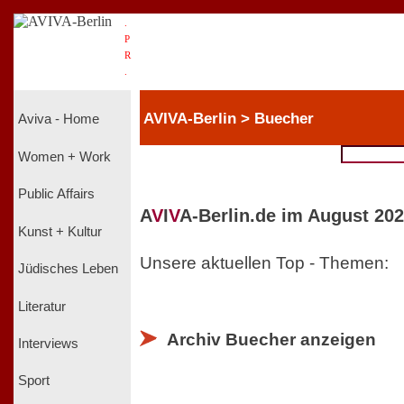
.
P
R
.
AVIVA-Berlin > Buecher
Aviva - Home
Women + Work
Public Affairs
A
V
I
V
A-Berlin.de im August 202
Kunst + Kultur
Unsere aktuellen Top - Themen:
Jüdisches Leben
Literatur
Archiv Buecher anzeigen
Interviews
Sport