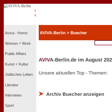
.
P
R
.
AVIVA-Berlin > Buecher
Aviva - Home
Women + Work
Public Affairs
A
V
I
V
A-Berlin.de im August 202
Kunst + Kultur
Unsere aktuellen Top - Themen:
Jüdisches Leben
Literatur
Archiv Buecher anzeigen
Interviews
Sport