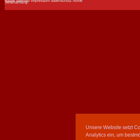
suche
sitemap
impressum
datenschutz
home
Unsere Website setzt C
Analytics ein, um bestmö