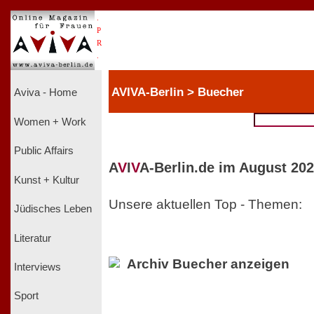
.
P
R
.
AVIVA-Berlin > Buecher
Aviva - Home
Women + Work
Public Affairs
A
V
I
V
A-Berlin.de im August 202
Kunst + Kultur
Unsere aktuellen Top - Themen:
Jüdisches Leben
Literatur
Archiv Buecher anzeigen
Interviews
Sport