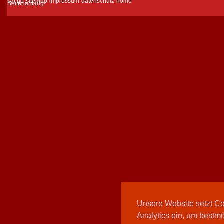
suche
sitemap
impressum
datenschutz
home
Unsere Website setzt C
Analytics ein, um bestmö