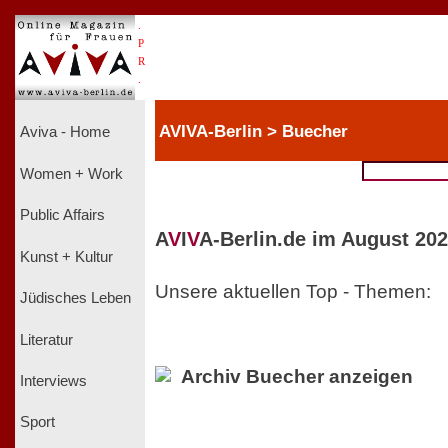
.
P
R
.
AVIVA-Berlin > Buecher
Aviva - Home
Women + Work
Public Affairs
A
V
I
V
A-Berlin.de im August 202
Kunst + Kultur
Unsere aktuellen Top - Themen:
Jüdisches Leben
Literatur
Archiv Buecher anzeigen
Interviews
Sport