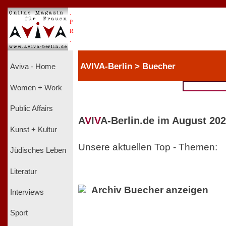
.
P
R
.
AVIVA-Berlin > Buecher
Aviva - Home
Women + Work
Public Affairs
A
V
I
V
A-Berlin.de im August 202
Kunst + Kultur
Unsere aktuellen Top - Themen:
Jüdisches Leben
Literatur
Archiv Buecher anzeigen
Interviews
Sport