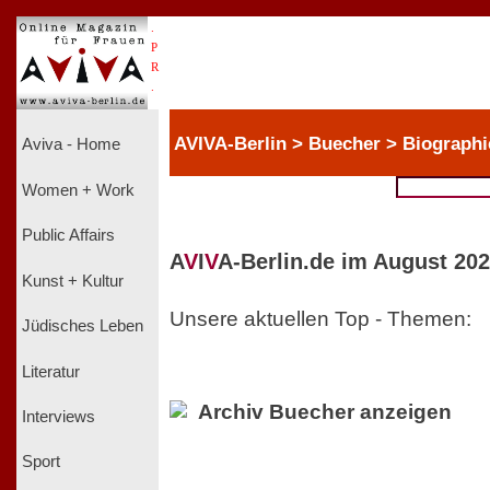
.
P
R
.
AVIVA-Berlin > Buecher > Biographi
Aviva - Home
Women + Work
Public Affairs
A
V
I
V
A-Berlin.de im August 202
Kunst + Kultur
Unsere aktuellen Top - Themen:
Jüdisches Leben
Literatur
Archiv Buecher anzeigen
Interviews
Sport