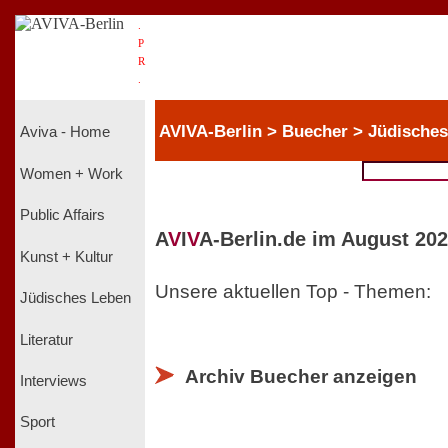
.
P
R
.
AVIVA-Berlin > Buecher > Jüdische
Aviva - Home
Women + Work
Public Affairs
A
V
I
V
A-Berlin.de im August 202
Kunst + Kultur
Unsere aktuellen Top - Themen:
Jüdisches Leben
Literatur
Archiv Buecher anzeigen
Interviews
Sport