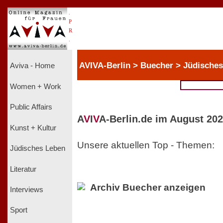
.
P
R
.
AVIVA-Berlin > Buecher > Jüdische
Aviva - Home
Women + Work
Public Affairs
A
V
I
V
A-Berlin.de im August 202
Kunst + Kultur
Unsere aktuellen Top - Themen:
Jüdisches Leben
Literatur
Archiv Buecher anzeigen
Interviews
Sport