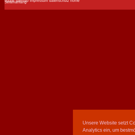
suche
sitemap
impressum
datenschutz
home
Unsere Website setzt C
Analytics ein, um bestmö