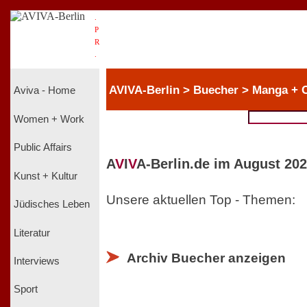
.
P
R
.
AVIVA-Berlin > Buecher > Manga + 
Aviva - Home
Women + Work
Public Affairs
A
V
I
V
A-Berlin.de im August 202
Kunst + Kultur
Unsere aktuellen Top - Themen:
Jüdisches Leben
Literatur
Archiv Buecher anzeigen
Interviews
Sport