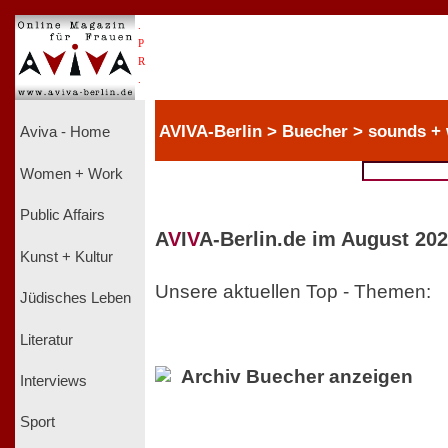
.
P
R
.
AVIVA-Berlin > Buecher > sounds +
Aviva - Home
Women + Work
Public Affairs
A
V
I
V
A-Berlin.de im August 202
Kunst + Kultur
Unsere aktuellen Top - Themen:
Jüdisches Leben
Literatur
Archiv Buecher anzeigen
Interviews
Sport