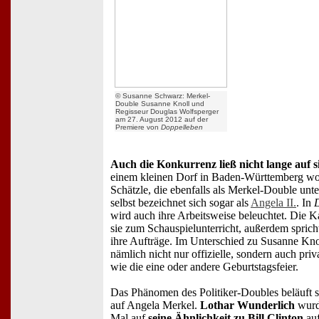
© Susanne Schwarz: Merkel-
Double Susanne Knoll und
Regisseur Douglas Wolfsperger
am 27. August 2012 auf der
Premiere von
Doppelleben
Auch die Konkurrenz ließ nicht lange auf s
einem kleinen Dorf in Baden-Württemberg w
Schätzle, die ebenfalls als Merkel-Double unte
selbst bezeichnet sich sogar als
Angela II.
. In
wird auch ihre Arbeitsweise beleuchtet. Die K
sie zum Schauspielunterricht, außerdem sprich
ihre Aufträge. Im Unterschied zu Susanne Knol
nämlich nicht nur offizielle, sondern auch pri
wie die eine oder andere Geburtstagsfeier.
Das Phänomen des Politiker-Doubles beläuft s
auf Angela Merkel.
Lothar Wunderlich
wurd
Mal auf
seine Ähnlichkeit zu Bill Clinton
auf