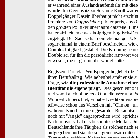
er während eines Auslandsaufenthalts mit die
wurde. Im Gegensatz zu Susanne Knoll war er
Doppelgänger-Dasein überhaupt nicht erschütt
Premiere von
Doppelleben
gibt er preis, dass 
den größten Politiker überhaupt darstelle. Für s
hat er sich einen etwas holprigen Englisch-D
zugelegt. Der Sachse hat dem ehemaligen US-
sogar einmal in einem Brief beschrieben, wie e
Double-Tätigkeit gestaltet. Die Krönung seines
Double sei für ihn die persönliche Antwort von
gewesen, die er gar nicht erwartet hatte.
Regisseur Douglas Wolfsperger begleitet die 
ihren Berufsalltag. Wie nebenbei stößt er sie a
Frage,
wie die professionelle Annahme eine
Identität die eigene prägt
. Dies geschieht o
und somit auch ohne redaktionelle Wertung. 
Wunderlich berichtet, er habe Kreditkartenab
teilweise schon aus Versehen mit "Clinton" un
während Knoll in ihrem gesamten Bekanntscha
noch mit "Angie" angesprochen wird, spricht d
Nicht umsonst hat das bekannteste Merkel-Do
Deutschlands ihre Tätigkeit als solches nach s
aufgegeben und stattdessen gemeinsam mit sei