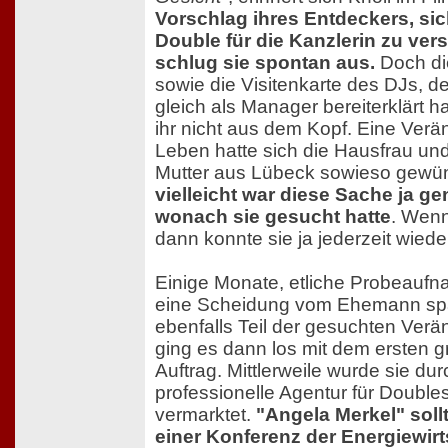
Vorschlag ihres Entdeckers, sic
Double für die Kanzlerin zu ver
schlug sie spontan aus.
Doch di
sowie die Visitenkarte des DJs, d
gleich als Manager bereiterklärt h
ihr nicht aus dem Kopf. Eine Ver
Leben hatte sich die Hausfrau und
Mutter aus Lübeck sowieso gewün
vielleicht war diese Sache ja ge
wonach sie gesucht hatte
. Wenn
dann konnte sie ja jederzeit wiede
Einige Monate, etliche Probeauf
eine Scheidung vom Ehemann spä
ebenfalls Teil der gesuchten Ver
ging es dann los mit dem ersten 
Auftrag. Mittlerweile wurde sie dur
professionelle Agentur für Double
vermarktet.
"Angela Merkel" soll
einer Konferenz der Energiewirt