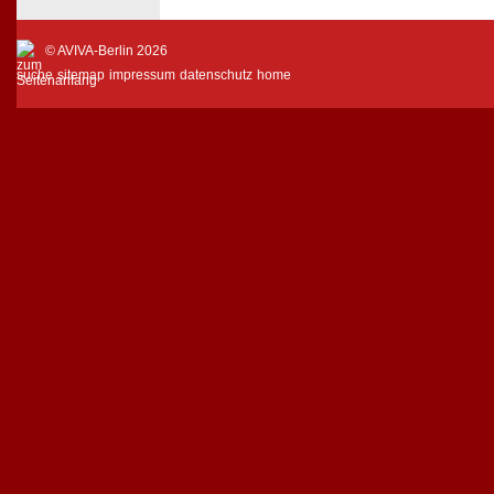
© AVIVA-Berlin 2026
suche
sitemap
impressum
datenschutz
home