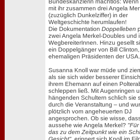
Bundeskanzlerin machtlos: Wenn p
mit ihr zusammen drei Angela Mer
(zuzüglich Dunkelziffer) in der
Weltgeschichte herumlaufen!
Die Dokumentation
Doppelleben
p
zwei Angela Merkel-Doubles und i
WegbereiterInnen. Hinzu gesellt s
ein Doppelgänger von Bill Clinton
ehemaligen Präsidenten der USA.
Susanna Knoll war müde und ziem
als sie sich wider besserer Einsic
ihrem Ehemann auf einen Polter
schleppen ließ. Mit Augenringen 
hängenden Schultern schlich sie 
durch die Veranstaltung – und wu
plötzlich vom angeheuerten DJ
angesprochen. Ob sie wisse, das
aussehe wie Angela Merkel?
"Für
das zu dem Zeitpunkt wie ein Schl
Gesicht"
, erinnert sich Knoll im Fi