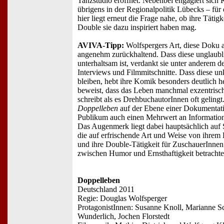
Tanzstudio eröffnet. Nebenbei engagiert sich 
übrigens in der Regionalpolitik Lübecks – fü
hier liegt erneut die Frage nahe, ob ihre Tätigke
Double sie dazu inspiriert haben mag.
AVIVA-Tipp:
Wolfspergers Art, diese Doku a
angenehm zurückhaltend. Dass diese unglaubl
unterhaltsam ist, verdankt sie unter anderem 
Interviews und Filmmitschnitte. Dass diese u
bleiben, hebt ihre Komik besonders deutlich h
beweist, dass das Leben manchmal exzentrisc
schreibt als es DrehbuchautorInnen oft gelingt.
Doppelleben
auf der Ebene einer Dokumentati
Publikum auch einen Mehrwert an Information
Das Augenmerk liegt dabei hauptsächlich auf
die auf erfrischende Art und Weise von ihrem 
und ihre Double-Tätigkeit für ZuschauerInnen 
zwischen Humor und Ernsthaftigkeit betrachte
Doppelleben
Deutschland 2011
Regie: Douglas Wolfsperger
ProtagonistInnen: Susanne Knoll, Marianne Sc
Wunderlich, Jochen Florstedt