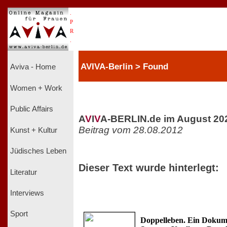
.
P
R
.
AVIVA-Berlin > Found
Aviva - Home
Women + Work
Public Affairs
A
V
I
V
A-BERLIN.de im August 20
Beitrag vom 28.08.2012
Kunst + Kultur
Jüdisches Leben
Dieser Text wurde hinterlegt:
Literatur
Interviews
Sport
Doppelleben. Ein Dokume