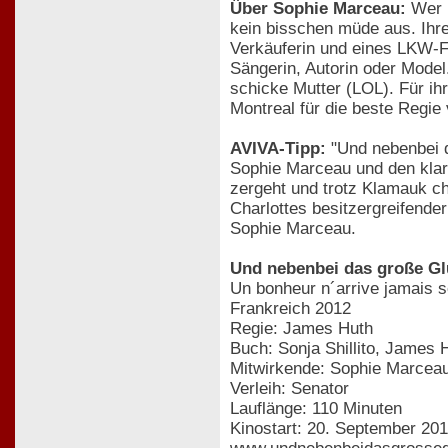
Über Sophie Marceau:
Wer k
kein bisschen müde aus. Ihre
Verkäuferin und eines LKW-Fa
Sängerin, Autorin oder Model.
schicke Mutter (LOL). Für ih
Montreal für die beste Regie
AVIVA-Tipp:
"Und nebenbei d
Sophie Marceau und den kla
zergeht und trotz Klamauk ch
Charlottes besitzergreifend
Sophie Marceau.
Und nebenbei das große Gl
Un bonheur n´arrive jamais s
Frankreich 2012
Regie: James Huth
Buch: Sonja Shillito, James 
Mitwirkende: Sophie Marceau
Verleih: Senator
Lauflänge: 110 Minuten
Kinostart: 20. September 20