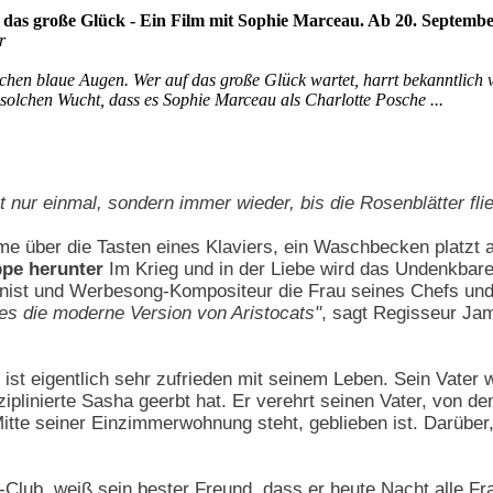
das große Glück - Ein Film mit Sophie Marceau. Ab 20. Septemb
r
chen blaue Augen. Wer auf das große Glück wartet, harrt bekanntlich v
 solchen Wucht, dass es Sophie Marceau als Charlotte Posche ...
t nur einmal, sondern immer wieder, bis die Rosenblätter fli
me über die Tasten eines Klaviers, ein Waschbecken platzt
eppe herunter
Im Krieg und in der Liebe wird das Undenkbar
anist und Werbesong-Kompositeur die Frau seines Chefs und 
 es die moderne Version von Aristocats"
, sagt Regisseur Ja
ist eigentlich sehr zufrieden mit seinem Leben. Sein Vater w
ziplinierte Sasha geerbt hat. Er verehrt seinen Vater, von d
Mitte seiner Einzimmerwohnung steht, geblieben ist. Darüber,
-Club, weiß sein bester Freund, dass er heute Nacht alle 