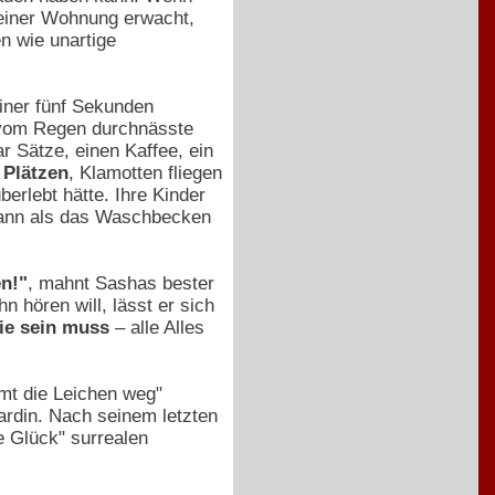
seiner Wohnung erwacht,
n wie unartige
iner fünf Sekunden
ie vom Regen durchnässte
r Sätze, einen Kaffee, ein
 Plätzen
, Klamotten fliegen
berlebt hätte. Ihre Kinder
kann als das Waschbecken
n!"
, mahnt Sashas bester
n hören will, lässt er sich
ie sein muss
– alle Alles
mt die Leichen weg"
ardin. Nach seinem letzten
e Glück" surrealen