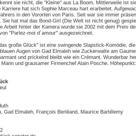
ennt sie nicht, die "Kleine" aus La Boom. Mittlerweile ist si
 Karriere hat sich Sophie Marceau hart erarbeitet. Aufgewach
hrers in den Vororten von Paris. Seit war sie immer präsent
 Sie hat mal das Bond-Girl (Die Welt ist nicht genug) gespie
re Arbeit hinter der Kamera wurde sie 2002 mit dem Preis des
 von "Parlez-moi d´amour" ausgezeichnet.
as große Glück" ist eine swingende Slapstick-Komödie, die
rblauen Augen von Gad Elmaleh wie Zuckerwatte am Gaume
armant und prickelnd bleibt wie ein Crémant. Wunderbar he
er Mann und grausamer Firmenchef Alain Posche. Höhepunkt:
ück
eul
Huth
, Gad Elmaleh, François Berléand, Maurice Bartélemy
12