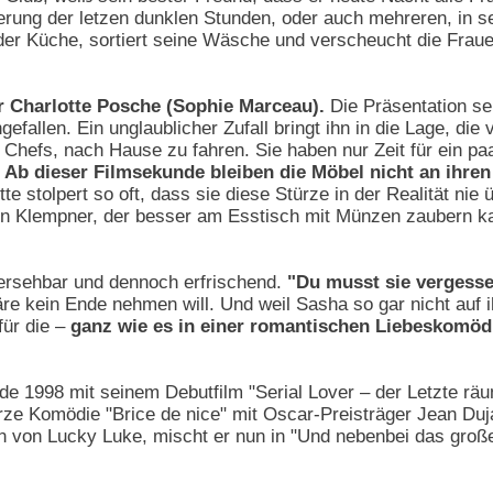
rung der letzen dunklen Stunden, oder auch mehreren, in 
 der Küche, sortiert seine Wäsche und verscheucht die Fraue
er Charlotte Posche (Sophie Marceau).
Die Präsentation se
efallen. Ein unglaublicher Zufall bringt ihn in die Lage, d
 Chefs, nach Hause zu fahren. Sie haben nur Zeit für ein paa
.
Ab dieser Filmsekunde bleiben die Möbel nicht an ihren
e stolpert so oft, dass sie diese Stürze in der Realität nie ü
gen Klempner, der besser am Esstisch mit Münzen zaubern 
hersehbar und dennoch erfrischend.
"Du musst sie vergesse
äre kein Ende nehmen will. Und weil Sasha so gar nicht auf ih
für die –
ganz wie es in einer romantischen Liebeskomöd
e 1998 mit seinem Debutfilm "Serial Lover – der Letzte räu
rze Komödie "Brice de nice" mit Oscar-Preisträger Jean Duj
n von Lucky Luke, mischt er nun in "Und nebenbei das groß