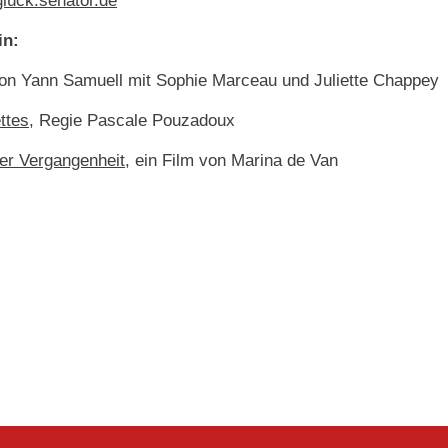
ück.senator.de
in:
 von Yann Samuell mit Sophie Marceau und Juliette Chappey
ttes
, Regie Pascale Pouzadoux
der Vergangenheit
, ein Film von Marina de Van