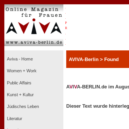
.
.
.
P
R
.
.
.
AVIVA-Berlin > Found
Aviva - Home
Women + Work
Public Affairs
A
V
I
V
A-BERLIN.de im Augus
Kunst + Kultur
Dieser Text wurde hinterleg
Jüdisches Leben
Literatur