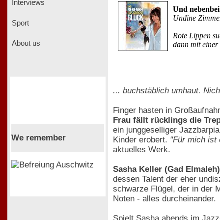
Interviews
Und nebenbei 
Undine Zimme
Sport
Rote Lippen su
About us
dann mit einer
... buchstäblich umhaut. Nich
Finger hasten in Großaufnah
Frau fällt rücklings die Tr
ein junggeselliger Jazzbarpi
We remember
Kinder erobert.
"Für mich ist
aktuelles Werk.
Sasha Keller (Gad Elmaleh)
dessen Talent der eher undis
schwarze Flügel, der in der 
Noten - alles durcheinander.
Spielt Sasha abends im Jazz