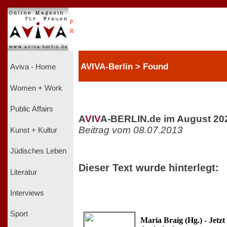
.
P
R
.
AVIVA-Berlin > Found
Aviva - Home
Women + Work
Public Affairs
A
V
I
V
A-BERLIN.de im August 20
Beitrag vom 08.07.2013
Kunst + Kultur
Jüdisches Leben
Dieser Text wurde hinterlegt:
Literatur
Interviews
Sport
Maria Braig (Hg.) - Jetzt 