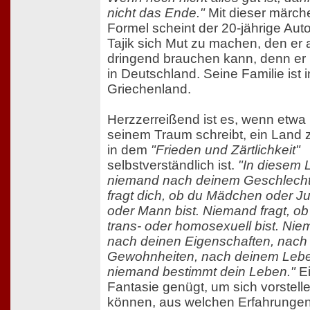
nicht das Ende."
Mit dieser märch
Formel scheint der 20-jährige Au
Tajik sich Mut zu machen, den er
dringend brauchen kann, denn er l
in Deutschland. Seine Familie ist i
Griechenland.
Herzzerreißend ist es, wenn etwa
seinem Traum schreibt, ein Land z
in dem
"Frieden und Zärtlichkeit"
selbstverständlich ist.
"In diesem 
niemand nach deinem Geschlech
fragt dich, ob du Mädchen oder J
oder Mann bist. Niemand fragt, ob
trans- oder homosexuell bist. Nie
nach deinen Eigenschaften, nach
Gewohnheiten, nach deinem Lebe
niemand bestimmt dein Leben."
Ei
Fantasie genügt, um sich vorstell
können, aus welchen Erfahrunge