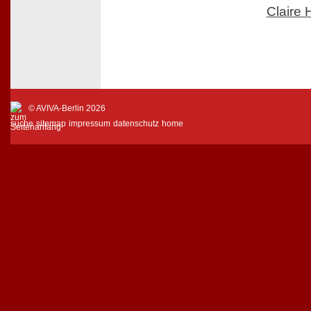
Claire
© AVIVA-Berlin 2026
suche
sitemap
impressum
datenschutz
home