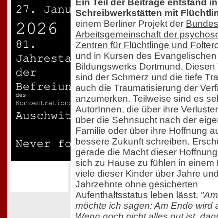
Ein Teil der Beiträge entstand in
Schreibwerkstätten mit Flüchtli
einem Berliner Projekt der
Bundes
Arbeitsgemeinschaft der psychos
Zentren für Flüchtlinge und Folter
und in Kursen des Evangelischen
Bildungswerks Dortmund. Diesen
sind der Schmerz und die tiefe Tra
auch die Traumatisierung der Ver
anzumerken. Teilweise sind es se
AutorInnen, die über ihre Verluste
über die Sehnsucht nach der eig
Familie oder über ihre Hoffnung a
bessere Zukunft schreiben. Erschü
gerade die Macht dieser Hoffnung,
sich zu Hause zu fühlen in einem
viele dieser Kinder über Jahre un
Jahrzehnte ohne gesicherten
Aufenthaltsstatus leben lässt.
"Am
möchte ich sagen: Am Ende wird al
Wenn noch nicht alles gut ist, dan