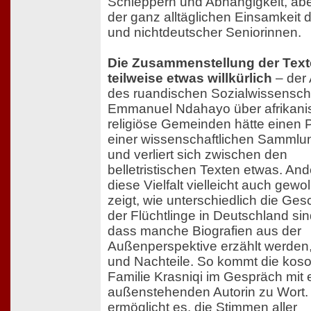
Schleppern und Abhängigkeit, ab
der ganz alltäglichen Einsamkeit 
und nichtdeutscher Seniorinnen.
Die Zusammenstellung der Texte
teilweise etwas willkürlich
– der 
des ruandischen Sozialwissenscha
Emmanuel Ndahayo über afrikani
religiöse Gemeinden hätte einen P
einer wissenschaftlichen Sammlun
und verliert sich zwischen den
belletristischen Texten etwas. Ande
diese Vielfalt vielleicht auch gewol
zeigt, wie unterschiedlich die Ges
der Flüchtlinge in Deutschland sin
dass manche Biografien aus der
Außenperspektive erzählt werden,
und Nachteile. So kommt die kos
Familie Krasniqi im Gespräch mit 
außenstehenden Autorin zu Wort.
ermöglicht es, die Stimmen aller