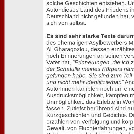
solche Geschichten entstehen. U
Autor dieses Land des Friedens i
Deutschland nicht gefunden hat, v
sich von selbst.
Es sind sehr starke Texte darun
des ehemaligen Asylbewerbers
Ali Gharagozlou, dessen erzähltes
noch Erinnerungen an seinen ver
Vater hat,
"Erinnerungen, die ich zu
der Schatulle meines Körpers na
gefunden habe. Sie sind zum Teil 
und nicht mehr identifizierbar."
And
AutorInnen kämpfen noch um ein
Ausdrucksmöglichkeit, kämpfen mi
Unmöglichkeit, das Erlebte in Wor
fassen. Zutiefst berührend sind a
Kurzgeschichten und Gedichte. Di
erzählen von Verfolgung und körpe
Gewalt, von Fluchterfahrungen, v