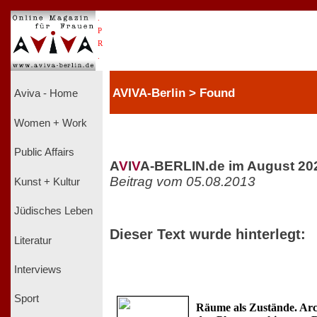
.
P
R
.
AVIVA-Berlin > Found
Aviva - Home
Women + Work
Public Affairs
A
V
I
V
A-BERLIN.de im August 20
Beitrag vom 05.08.2013
Kunst + Kultur
Jüdisches Leben
Dieser Text wurde hinterlegt:
Literatur
Interviews
Sport
Räume als Zustände. Arc