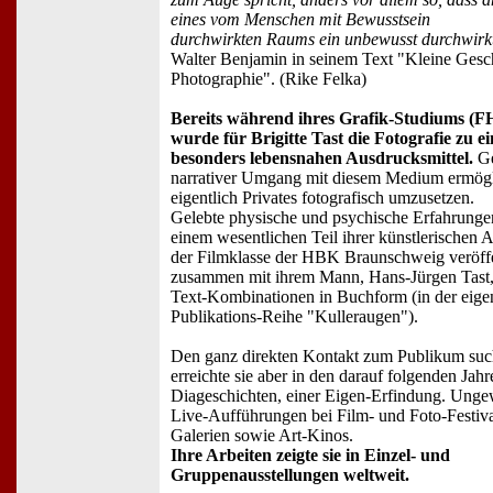
eines vom Menschen mit Bewusstsein
durchwirkten Raums ein unbewusst durchwirkte
Walter Benjamin in seinem Text "Kleine Gesc
Photographie". (Rike Felka)
Bereits während ihres Grafik-Studiums (F
wurde für Brigitte Tast die Fotografie zu e
besonders lebensnahen Ausdrucksmittel.
Ge
narrativer Umgang mit diesem Medium ermögli
eigentlich Privates fotografisch umzusetzen.
Gelebte physische und psychische Erfahrunge
einem wesentlichen Teil ihrer künstlerischen A
der Filmklasse der HBK Braunschweig veröffen
zusammen mit ihrem Mann, Hans-Jürgen Tast, 
Text-Kombinationen in Buchform (in der eige
Publikations-Reihe "Kulleraugen").
Den ganz direkten Kontakt zum Publikum suc
erreichte sie aber in den darauf folgenden Jahr
Diageschichten, einer Eigen-Erfindung. Ung
Live-Aufführungen bei Film- und Foto-Festiva
Galerien sowie Art-Kinos.
Ihre Arbeiten zeigte sie in Einzel- und
Gruppenausstellungen weltweit.