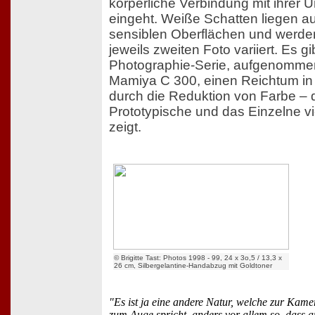
körperliche Verbindung mit ihrer
eingeht. Weiße Schatten liegen a
sensiblen Oberflächen und werd
jeweils zweiten Foto variiert. Es gi
Photographie-Serie, aufgenommen
Mamiya C 300, einen Reichtum in 
durch die Reduktion von Farbe – 
Prototypische und das Einzelne vi
zeigt.
© Brigitte Tast: Photos 1998 - 99, 24 x 3o,5 / 13,3 x
26 cm, Silbergelantine-Handabzug mit Goldtoner
"Es ist ja eine andere Natur, welche zur Kame
zum Auge spricht, anders vor allem so, dass an