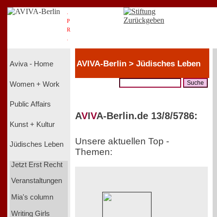
.
P
R
.
AVIVA-Berlin > Jüdisches Leben
Aviva - Home
Women + Work
Public Affairs
A
V
I
V
A-Berlin.de 13/8/5786:
Kunst + Kultur
Unsere aktuellen Top -
Jüdisches Leben
Themen:
Jetzt Erst Recht
Veranstaltungen
Mia's column
Writing Girls