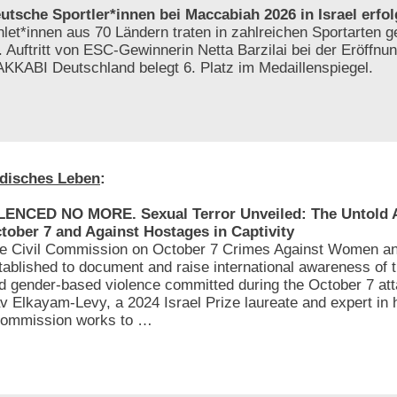
utsche Sportler*innen bei Maccabiah 2026 in Israel erfol
hlet*innen aus 70 Ländern traten in zahlreichen Sportarten 
. Auftritt von ESC-Gewinnerin Netta Barzilai bei der Eröffnun
KKABI Deutschland belegt 6. Platz im Medaillenspiegel.
disches Leben
:
LENCED NO MORE. Sexual Terror Unveiled: The Untold At
tober 7 and Against Hostages in Captivity
e Civil Commission on October 7 Crimes Against Women an
tablished to document and raise international awareness of 
d gender-based violence committed during the October 7 att
av Elkayam-Levy, a 2024 Israel Prize laureate and expert in
e Commission works to …