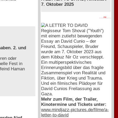
7. Oktober 2025
. . . . PR . . . .
Regisseur Tom Shoval ("Youth")
mit einem zutiefst bewegenden
Essay an David Cunio – der
Freund, Schauspieler, Bruder
aben. 2. und
wurde am 7. Oktober 2023 aus
dem Kibbuz Nir Oz verschleppt.
ren oder
Ein multiperspektivisches
elle Fest in
Erinnerungsbild über das fragile
nfeind Haman
Zusammenspiel von Realität und
Fiktion, über Krieg und Trauma.
Und ein filmisches Plädoyer für
David Cunios Freilassung aus
Gaza.
Mehr zum Film, der Trailer,
Kinotermine und Tickets unter:
www.mindjazz-pictures.de/filme/a-
letter-to-david
erden fünf