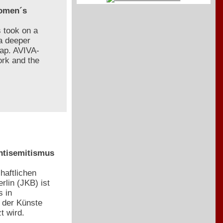
Women´s
s took on a
a deeper
map. AVIVA-
ork and the
Antisemitismus
haftlichen
rlin (JKB) ist
s in
 der Künste
t wird.