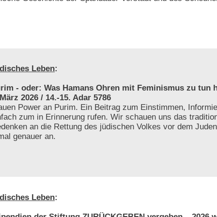
disches Leben
:
rim - oder: Was Hamans Ohren mit Feminismus zu tun h
 März 2026 / 14.-15. Adar 5786
auen Power an Purim. Ein Beitrag zum Einstimmen, Informie
nfach zum in Erinnerung rufen. Wir schauen uns das tradition
denken an die Rettung des jüdischen Volkes vor dem Jude
mal genauer an.
disches Leben
:
ipendien der Stiftung ZURÜCKGEBEN vergeben – 2026 w