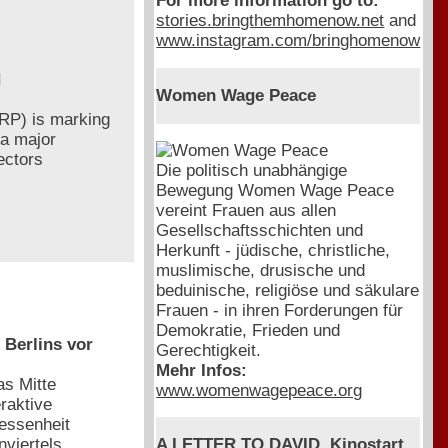
For more information go to:
stories.bringthemhomenow.net
and
www.instagram.com/bringhomenow
H
Women Wage Peace
CRP) is marking
 a major
lectors
Die politisch unabhängige
Bewegung Women Wage Peace
vereint Frauen aus allen
Gesellschaftsschichten und
Herkunft - jüdische, christliche,
muslimische, drusische und
beduinische, religiöse und säkulare
Frauen - in ihren Forderungen für
Demokratie, Frieden und
Berlins vor
Gerechtigkeit.
Mehr Infos:
as Mitte
www.womenwagepeace.org
raktive
gessenheit
viertels
A LETTER TO DAVID, Kinostart