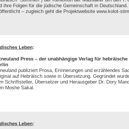
d ihre Folgen für die jüdische Gemeinschaft in Deutschland.
öffentlicht – zugleich geht die Projektwebsite www.kolot-sti
disches Leben
:
tneuland Press – der unabhängige Verlag für hebräische 
rlin
tneuland publiziert Prosa, Erinnerungen und erzählendes S
iginal auf Hebräisch sowie in Übersetzung. Gegründet wurde
m Schriftsteller, Übersetzer und Herausgeber Dr. Dory Man
ten Moshe Sakal.
disches Leben
: