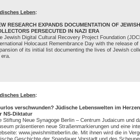
disches Leben
:
EW RESEARCH EXPANDS DOCUMENTATION OF JEWIS
OLLECTORS PERSECUTED IN NAZI ERA
e Jewish Digital Cultural Recovery Project Foundation (JD
ternational Holocaust Remembrance Day with the release of
pansion of its initial list documenting the lives of Jewish col
 era.
disches Leben
:
urlos verschwunden? Jüdische Lebenswelten im Herzen 
r NS-Diktatur
e Stiftung Neue Synagoge Berlin – Centrum Judaicum und d
seum präsentieren neue Straßenmarkierungen und eine inte
bseite: www.jewishmitteberlin.de. Mit ihnen wird die in Ver
dische Geschichte der Spandauer Vorstadt und des Scheunen