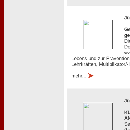
Jü
Ge
ge
Di
De
ww
Lebens und zur Prävention 
Lehrkräften, Multiplikator/
mehr...
Jü
K
A
Se
(h