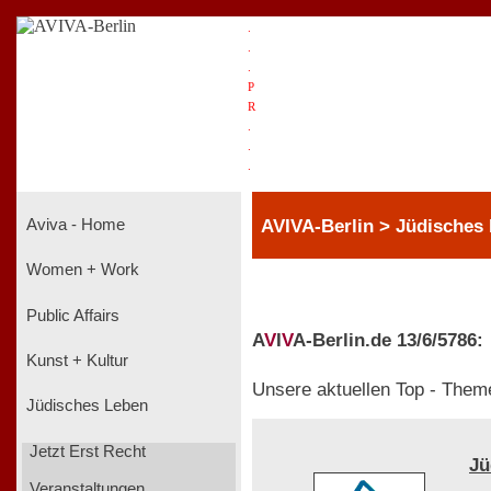
.
.
.
P
R
.
.
.
AVIVA-Berlin > Jüdisches
Aviva - Home
Women + Work
Public Affairs
A
V
I
V
A-Berlin.de 13/6/5786:
Kunst + Kultur
Unsere aktuellen Top - Them
Jüdisches Leben
Jetzt Erst Recht
Jü
Veranstaltungen