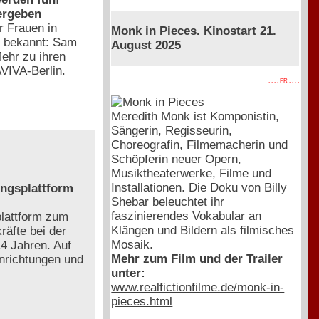
ergeben
r Frauen in
Monk in Pieces. Kinostart 21.
6 bekannt: Sam
August 2025
Mehr zu ihren
AVIVA-Berlin.
. . . . PR . . . .
Meredith Monk ist Komponistin,
Sängerin, Regisseurin,
Choreografin, Filmemacherin und
Schöpferin neuer Opern,
Musiktheaterwerke, Filme und
Installationen. Die Doku von Billy
ngsplattform
Shebar beleuchtet ihr
faszinierendes Vokabular an
plattform zum
Klängen und Bildern als filmisches
räfte bei der
Mosaik.
4 Jahren. Auf
Mehr zum Film und der Trailer
nrichtungen und
unter:
www.realfictionfilme.de/monk-in-
pieces.html