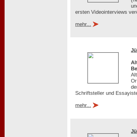
un
ersten Videointerviews ver
mehr...
Jü
Al
Be
Al
Or
de
Schriftsteller und Essayis
mehr...
Jü