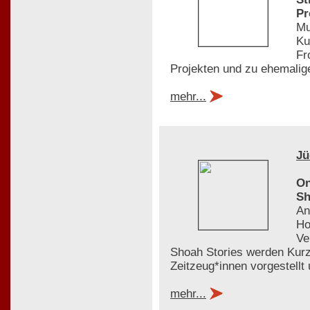
Pr
Mu
Ku
Fr
Projekten und zu ehemalige
mehr...
Jü
On
Sh
An
Ho
Ve
Shoah Stories werden Kurz
Zeitzeug*innen vorgestellt
mehr...