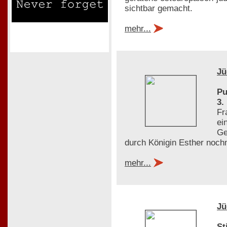
sichtbar gemacht.
mehr...
Jü
Pu
3.
Fr
ei
Ge
durch Königin Esther noch
mehr...
Jü
St