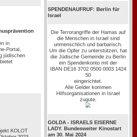
SPENDENAUFRUF: Berlin für
Israel
musprävention
Die Terrorangriffe der Hamas auf
die Menschen in Israel sind
en in
unmenschlich und barbarisch.
e-Portal,
Um die Opfer zu unterstützen, hat
g jüdischen
die Jüdische Gemeinde zu Berlin
bietet
ein Spendenkonto mit der
IBAN DE16 3702 0500 0003 1424
50
eingerichtet.
Alle Gelder kommen
Hilfsorganisationen in Israel
zugute.
GOLDA - ISRAELS EISERNE
LADY. Bundesweiter Kinostart
rojekt KOLOT
am 30. Mai 2024
Oktober 2023