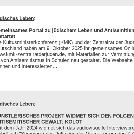
disches Leben
:
meinsames Portal zu jüdischem Leben und Antisemitis
startet
e Kultusministerkonferenz (KMK) und der Zentralrat der Jud
utschland haben am 9. Oktober 2025 ihr gemeinsames Onlin
w.kmk-zentralratderjuden.de, mit Materialien zur Vermittlun
von Antisemitismus in Schulen neu gestaltet. Die Webseite 
-innen und Interessierten…
disches Leben
:
ÜNSTLERISCHES PROJEKT WIDMET SICH DEN FOLGEN
NTISEMITISCHER GEWALT: KOLOT
it dem Jahr 2024 widmet sich das audiovisuelle Interviewp
ebräisch "Stimmen") der Reflexion der Massaker um den 7. 