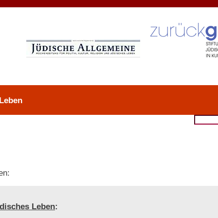
 Leben
en:
disches Leben
: