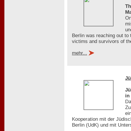
Th
Ma
On
mi
un
Berlin was reaching out to
victims and survivors of t
mehr...
Jü
Jü
in
Da
Zu
ei
Kooperation mit der Jüdis
Berlin (UdK) und mit Unte