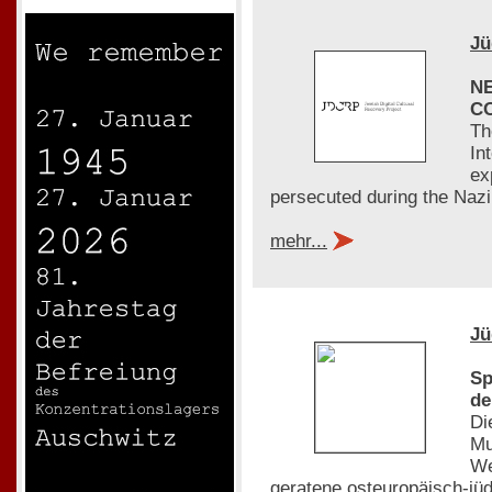
Jü
N
C
Th
In
ex
persecuted during the Nazi
mehr...
Jü
Sp
de
Di
Mu
We
geratene osteuropäisch-jü