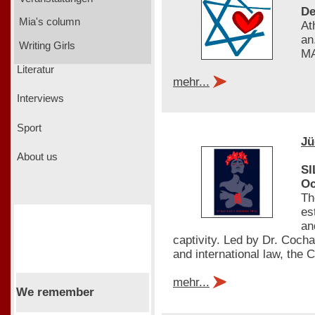
De
Mia's column
At
an
Writing Girls
MA
Literatur
mehr...
Interviews
Sport
Jü
About us
SI
Oc
Th
es
an
captivity. Led by Dr. Coch
and international law, th
mehr...
We remember