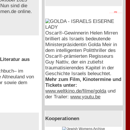
 Nun sind die
mmen.de online.
. . . . PR . . . .
Oscar®-Gewinnerin Helen Mirren
brilliert als Israels bedeutende
Ministerpräsidentin Golda Meir in
dem intelligenten Politthriller des
Oscar®-prämierten Regisseurs
Literatur aus
Guy Nattiv, der ein zutiefst
traumatisierendes Kapitel in der
achbuch– im
Geschichte Israels beleuchtet.
 Altneuland von
Mehr zum Film, Kinotermine und
or sowie dem
Tickets unter:
www.weltkino.de/filme/golda
und
der Trailer:
www.youtu.be
Kooperationen