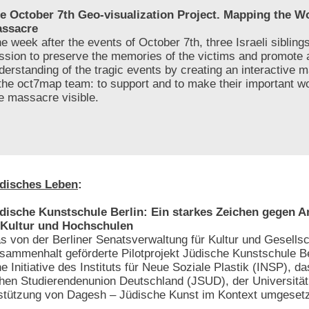
e October 7th Geo-visualization Project. Mapping the 
ssacre
e week after the events of October 7th, three Israeli sibling
ssion to preserve the memories of the victims and promote 
derstanding of the tragic events by creating an interactive 
 the oct7map team: to support and to make their important w
he massacre visible.
disches Leben
:
dische Kunstschule Berlin: Ein starkes Zeichen gegen 
 Kultur und Hochschulen
s von der Berliner Senatsverwaltung für Kultur und Gesellsc
sammenhalt geförderte Pilotprojekt Jüdische Kunstschule Be
ne Initiative des Instituts für Neue Soziale Plastik (INSP), da
chen Studierendenunion Deutschland (JSUD), der Universität
rstützung von Dagesh – Jüdische Kunst im Kontext umgesetz